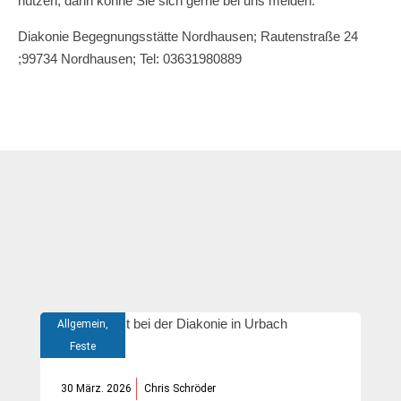
nutzen, dann könne Sie sich gerne bei uns melden.
Diakonie Begegnungsstätte Nordhausen; Rautenstraße 24
;99734 Nordhausen; Tel: 03631980889
Weitere Neuigkeiten
Allgemein
,
Feste
30 März. 2026
Chris Schröder