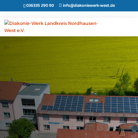
036335 290 90
info@diakoniewerk-west.de
Tagespflege Günzerode